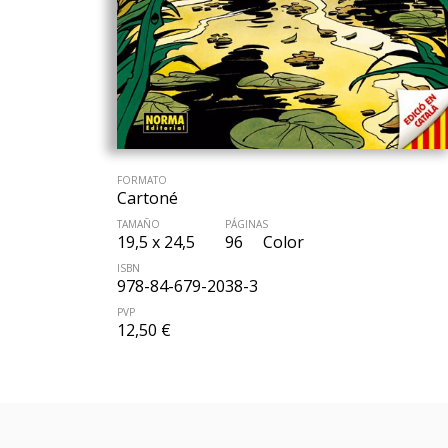
FORMATO
Cartoné
TAMAÑO
PÁGINAS
19,5 x 24,5
96
Color
ISBN
978-84-679-2038-3
PVP
12,50 €