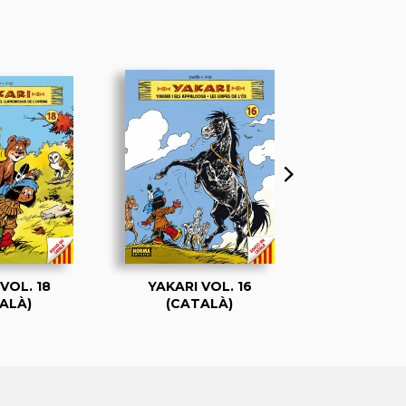
VOL. 18
YAKARI VOL. 16
YAKARI 
ALÀ)
(CATALÀ)
(CAT