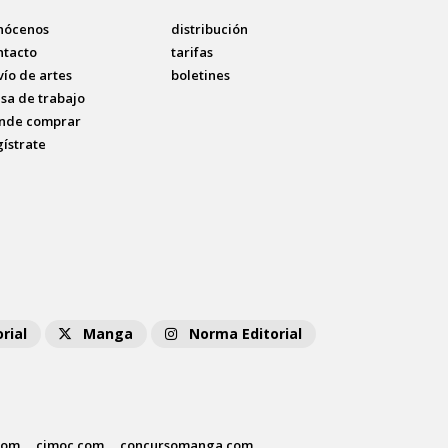
nócenos
distribución
ntacto
tarifas
vío de artes
boletines
lsa de trabajo
nde comprar
gístrate
rial
Manga
Norma Editorial
com
cimoc.com
concursomanga.com