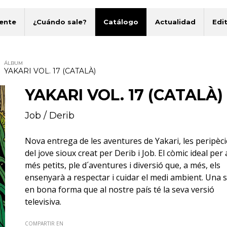
ente
¿Cuándo sale?
Catálogo
Actualidad
Edit
ÁLBUM
YAKARI VOL. 17 (CATALÀ)
YAKARI VOL. 17 (CATALÀ)
Job
/
Derib
Nova entrega de les aventures de Yakari, les peripèci
del jove sioux creat per Derib i Job. El còmic ideal per 
més petits, ple d´aventures i diversió que, a més, els
ensenyarà a respectar i cuidar el medi ambient. Una s
en bona forma que al nostre país té la seva versió
televisiva.
COMPARTIR EN