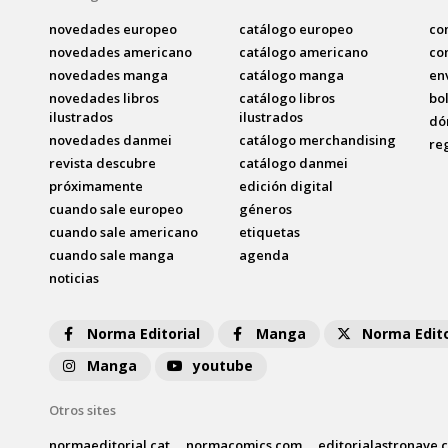
novedades europeo
catálogo europeo
co
novedades americano
catálogo americano
co
novedades manga
catálogo manga
en
novedades libros
catálogo libros
bo
ilustrados
ilustrados
dó
novedades danmei
catálogo merchandising
re
revista descubre
catálogo danmei
próximamente
edición digital
cuando sale europeo
géneros
cuando sale americano
etiquetas
cuando sale manga
agenda
noticias
Norma Editorial
Manga
Norma Edito
Manga
youtube
Otros sites
normaeditorial.cat
normacomics.com
editorialastronave.