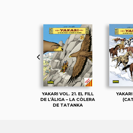
 VOL. 01
YAKARI VOL. 21. EL FILL
YAKARI
TALÀ)
DE L’ÀLIGA – LA CÒLERA
(CA
DE TATANKA