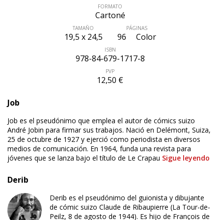
FORMATO
Cartoné
TAMAÑO
PÁGINAS
19,5 x 24,5
96
Color
ISBN
978-84-679-1717-8
PVP
12,50 €
Job
Job es el pseudónimo que emplea el autor de cómics suizo
André Jobin para firmar sus trabajos. Nació en Delémont, Suiza,
25 de octubre de 1927 y ejerció como periodista en diversos
medios de comunicación. En 1964, funda una revista para
jóvenes que se lanza bajo el título de Le Crapau
Sigue leyendo
Derib
Derib es el pseudónimo del guionista y dibujante
de cómic suizo Claude de Ribaupierre (La Tour-de-
Peilz, 8 de agosto de 1944). Es hijo de François de