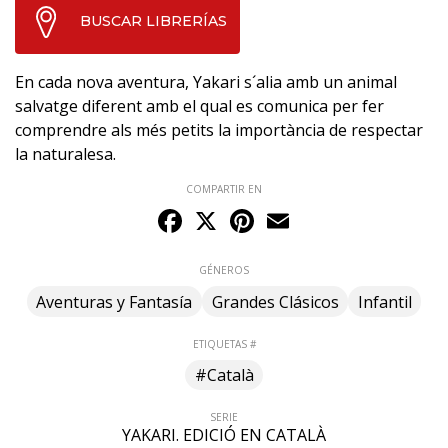
BUSCAR LIBRERÍAS
En cada nova aventura, Yakari s´alia amb un animal
salvatge diferent amb el qual es comunica per fer
comprendre als més petits la importància de respectar
la naturalesa.
COMPARTIR EN
Facebook
X
Pinterest
Email
GÉNEROS
Aventuras y Fantasía
Grandes Clásicos
Infantil
ETIQUETAS #
#Català
SERIE
YAKARI. EDICIÓ EN CATALÀ