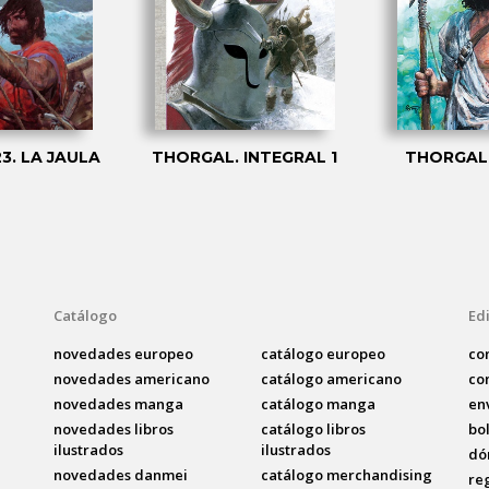
3. LA JAULA
THORGAL. INTEGRAL 1
THORGAL 
Catálogo
Edi
novedades europeo
catálogo europeo
co
novedades americano
catálogo americano
co
novedades manga
catálogo manga
en
novedades libros
catálogo libros
bo
ilustrados
ilustrados
dó
novedades danmei
catálogo merchandising
re