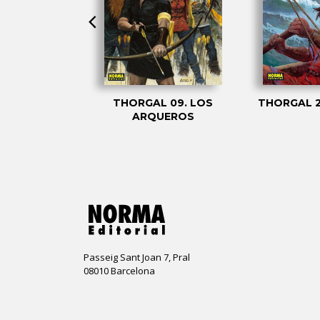
08. ALINOE
THORGAL 09. LOS
THORGAL 2
ARQUEROS
Passeig Sant Joan 7, Pral
08010 Barcelona