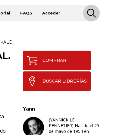
orial
FAQS
Acceder
SKALD
L.
COMPRAR
BUSCAR LIBRERÍAS
Yann
ta
(YANNICK LE
PENNETIER) Nacido el 25
odo
de mayo de 1954 en