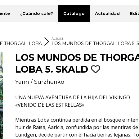
ente
¿Cuándo sale?
Catálogo
Actualidad
Edit
ÁLBUM
E THORGAL. LOBA
LOS MUNDOS DE THORGAL. LOBA 5. 
LOS MUNDOS DE THORGA
LOBA 5. SKALD
Yann
/
Surzhenko
UNA NUEVA AVENTURA DE LA HIJA DEL VIKINGO
«VENIDO DE LAS ESTRELLAS»
Mientras Loba continúa perdida en el bosque e inten
huir de Raïsa, Aaricia, confundida por las mentiras de
Lundgen, decide partir con él hacia tierras lejanas. T