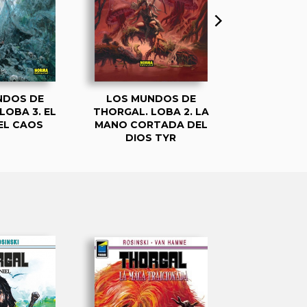
NDOS DE
LOS MUNDOS DE
LOS MUN
LOBA 3. EL
THORGAL. LOBA 2. LA
THORGAL.
EL CAOS
MANO CORTADA DEL
RAÏ
DIOS TYR