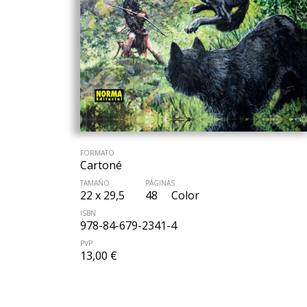
FORMATO
Cartoné
TAMAÑO
PÁGINAS
22 x 29,5
48
Color
ISBN
978-84-679-2341-4
PVP
13,00 €