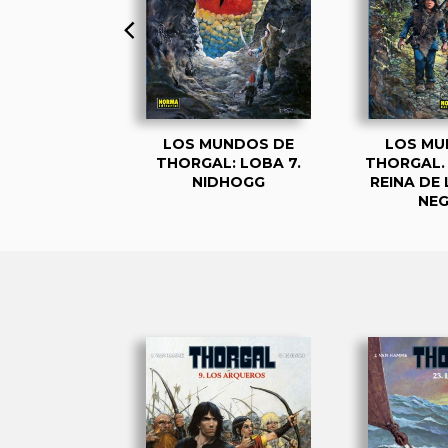
UNDOS DE
LOS MUNDOS DE
LOS MU
. LOBA 1.
THORGAL: LOBA 7.
THORGAL. 
ÏSSA
NIDHOGG
REINA DE
NE