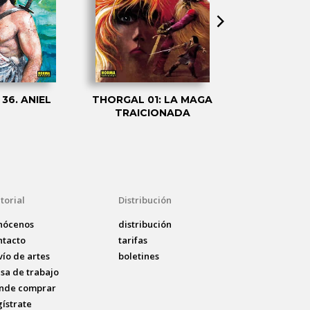
36. ANIEL
THORGAL 01: LA MAGA
THORGAL 
TRAICIONADA
ARQU
torial
Distribución
nócenos
distribución
ntacto
tarifas
vío de artes
boletines
lsa de trabajo
nde comprar
gístrate