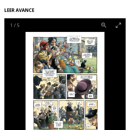
relato de una emancipación que pasa por redescubrirse
LEER AVANCE
a uno mismo y el derecho a disfrutar de la vida.
1
/
5
Una fábula profundamente humana en favor de la
tolerancia y una de las obras mayores del cómic
europeo, que recuperamos en esta edición integral en
tres volúmenes ampliada con contenido adicional.