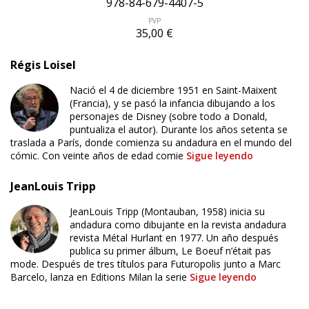
978-84-679-4407-5
PVP
35,00 €
Régis Loisel
Nació el 4 de diciembre 1951 en Saint-Maixent
(Francia), y se pasó la infancia dibujando a los
personajes de Disney (sobre todo a Donald,
puntualiza el autor). Durante los años setenta se
traslada a París, donde comienza su andadura en el mundo del
cómic. Con veinte años de edad comie
Sigue leyendo
JeanLouis Tripp
JeanLouis Tripp (Montauban, 1958) inicia su
andadura como dibujante en la revista andadura
ÚLTIMO NÚMERO PUBLICADO
revista Métal Hurlant en 1977. Un año después
publica su primer álbum, Le Boeuf n’était pas
mode. Después de tres títulos para Futuropolis junto a Marc
Barcelo, lanza en Editions Milan la serie
Sigue leyendo