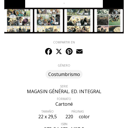
COMPARTIR EN
Facebook
X
Pinterest
Email
GÉNERO
Costumbrismo
SERIE
MAGASIN GÉNÉRAL. ED. INTEGRAL
FORMATO
Cartoné
TAMAÑO
PÁGINAS
22 x 29,5
220
color
ISBN