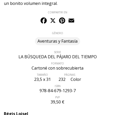
un bonito volumen integral.
COMPARTIR EN
Facebook
X
Pinterest
Email
GÉNERO
Aventuras y Fantasía
SERIE
LA BÚSQUEDA DEL PÁJARO DEL TIEMPO
FORMATO
Cartoné con sobrecubierta
TAMAÑO
PÁGINAS
23,5 x 31
232
Color
ISBN
978-84-679-1293-7
PVP
39,50 €
Régis Loisel