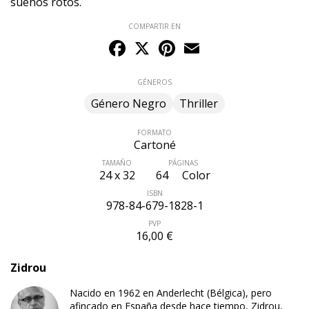
sueños rotos.
COMPARTIR EN
Facebook
X
Pinterest
Email
GÉNEROS
Género Negro
Thriller
FORMATO
Cartoné
TAMAÑO
PÁGINAS
24 x 32
64
Color
ISBN
978-84-679-1828-1
PVP
16,00 €
Zidrou
Nacido en 1962 en Anderlecht (Bélgica), pero
afincado en España desde hace tiempo, Zidrou,