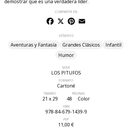
demostrar que es una verdadera líder.
COMPARTIR EN
Facebook
X
Pinterest
Email
GÉNEROS
Aventuras y Fantasía
Grandes Clásicos
Infantil
Humor
SERIE
LOS PITUFOS
FORMATO
Cartoné
TAMAÑO
PÁGINAS
21 x 29
48
Color
ÚLTIMO NÚMERO PUBLICADO
ISBN
978-84-679-1439-9
PVP
11,00 €