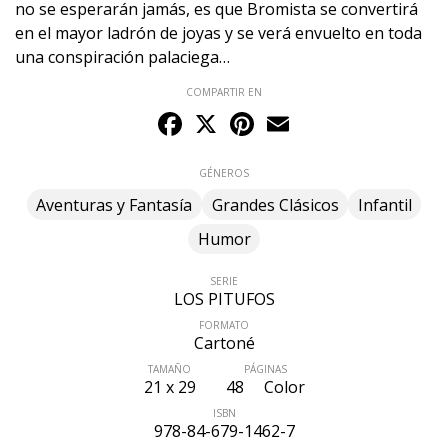
no se esperarán jamás, es que Bromista se convertirá
en el mayor ladrón de joyas y se verá envuelto en toda
una conspiración palaciega…
COMPARTIR EN
Facebook
X
Pinterest
Email
GÉNEROS
Aventuras y Fantasía
Grandes Clásicos
Infantil
Humor
SERIE
LOS PITUFOS
FORMATO
Cartoné
TAMAÑO
PÁGINAS
21 x 29
48
Color
ISBN
978-84-679-1462-7