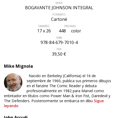
SERIE
BOGAVANTE JOHNSON INTEGRAL
FORMATO
Cartoné
TAMAÑO
PÁGINAS
17 x 26
448
color
ISBN
978-84-679-7010-4
PVP
39,50 €
Mike Mignola
Nacido en Berkeley (California) el 16 de
septiembre de 1960, publica sus primeros dibujos
en el fanzine The Comic Reader y debuta
profesionalmente en 1982 para Marvel como
entintador en títulos como Power Man & Iron Fist, Daredevil y
The Defenders. Posteriormente se embarca en dibu
Sigue
leyendo
John Arcudi