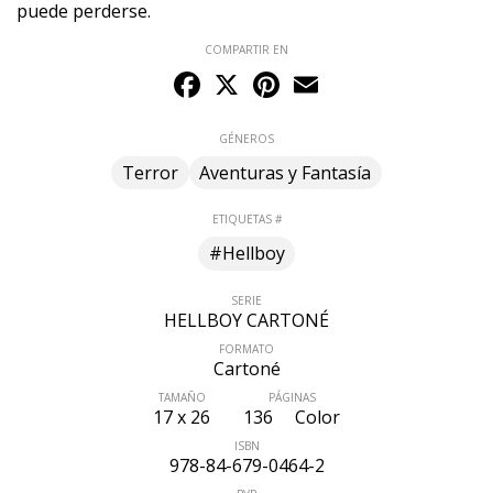
puede perderse.
COMPARTIR EN
Facebook
X
Pinterest
Email
GÉNEROS
Terror
Aventuras y Fantasía
ETIQUETAS #
#Hellboy
SERIE
HELLBOY CARTONÉ
FORMATO
Cartoné
TAMAÑO
PÁGINAS
17 x 26
136
Color
ISBN
978-84-679-0464-2