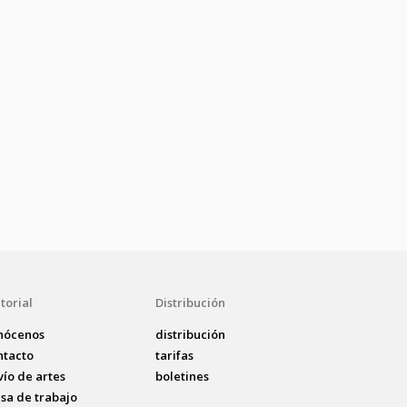
torial
Distribución
nócenos
distribución
ntacto
tarifas
vío de artes
boletines
lsa de trabajo