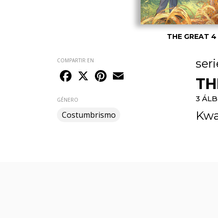
THE GREAT 4
seri
COMPARTIR EN
Facebook
X
Pinterest
Email
TH
3 ÁL
GÉNERO
Kwa
Costumbrismo