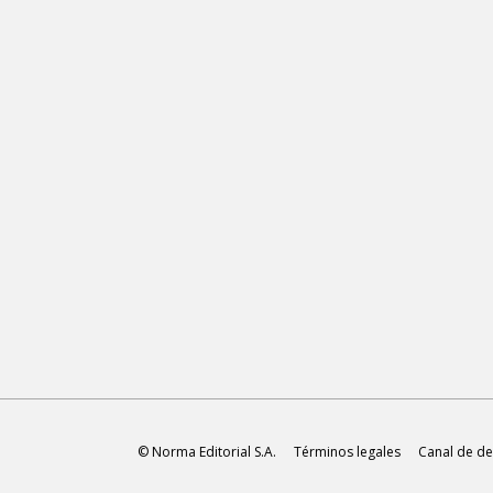
© Norma Editorial S.A.
Términos legales
Canal de de