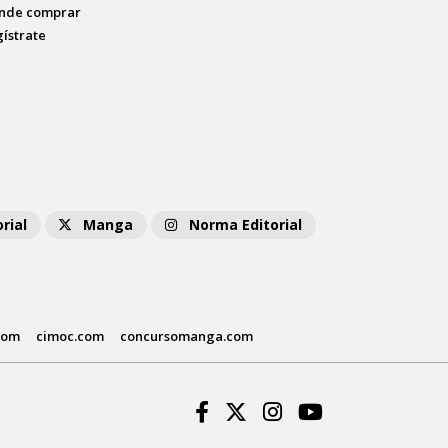
nde comprar
gístrate
rial
Manga
Norma Editorial
com
cimoc.com
concursomanga.com
Facebook
Twitter
Instagram
Youtube