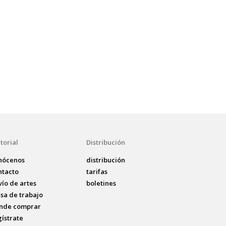
torial
Distribución
nócenos
distribución
ntacto
tarifas
vío de artes
boletines
lsa de trabajo
nde comprar
gístrate