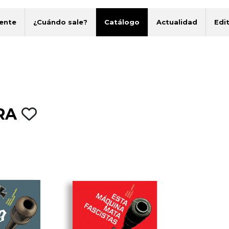
ente
¿Cuándo sale?
Catálogo
Actualidad
Edit
RA