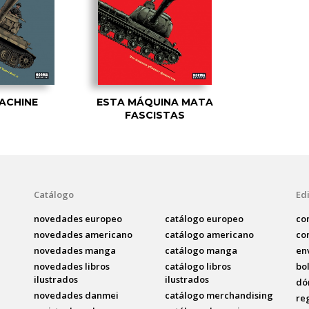
MACHINE
ESTA MÁQUINA MATA
FASCISTAS
Catálogo
Edi
novedades europeo
catálogo europeo
co
novedades americano
catálogo americano
co
novedades manga
catálogo manga
en
novedades libros
catálogo libros
bo
ilustrados
ilustrados
dó
novedades danmei
catálogo merchandising
re