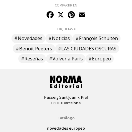
COMPARTIR EN
Facebook
X
Pinterest
Email
ETIQUETAS #
#Novedades
#Noticias
#François Schuiten
#Benoit Peeters
#LAS CIUDADES OSCURAS
#Reseñas
#Volver a París
#Europeo
Passeig Sant Joan 7, Pral
08010 Barcelona
Catálogo
novedades europeo