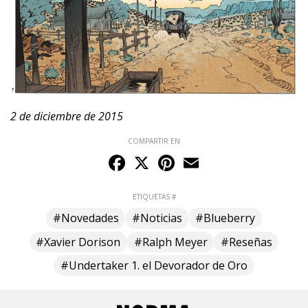
2 de diciembre de 2015
COMPARTIR EN
Facebook
X
Pinterest
Email
ETIQUETAS #
#Novedades
#Noticias
#Blueberry
#Xavier Dorison
#Ralph Meyer
#Reseñas
#Undertaker 1. el Devorador de Oro