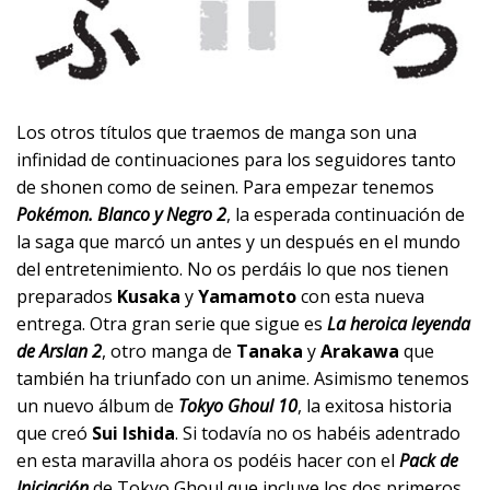
Los otros títulos que traemos de manga son una
infinidad de continuaciones para los seguidores tanto
de shonen como de seinen. Para empezar tenemos
Pokémon. Blanco y Negro 2
, la esperada continuación de
la saga que marcó un antes y un después en el mundo
del entretenimiento. No os perdáis lo que nos tienen
preparados
Kusaka
y
Yamamoto
con esta nueva
entrega. Otra gran serie que sigue es
La heroica leyenda
de Arslan 2
, otro manga de
Tanaka
y
Arakawa
que
también ha triunfado con un anime. Asimismo tenemos
un nuevo álbum de
Tokyo Ghoul 10
, la exitosa historia
que creó
Sui Ishida
. Si todavía no os habéis adentrado
en esta maravilla ahora os podéis hacer con el
Pack de
Iniciación
de Tokyo Ghoul que incluye los dos primeros