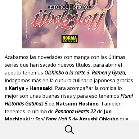
Acabamos las novedades con manga con las últimas
series que han sacado nuevos títulos, para abrir el
apetito tenemos
Oishinbo a la carte 3. Ramen y Gyoza
,
indagamos más en la cultura culinaria japonesa gracias
a
Kariya
y
Hanasaki
. Para acompañar la comida lo
mejor son unas buenas risas y para eso tenemos
Plum!
Historias Gatunas 5
de
Natsumi Hoshino
. También
tenemos lo último de
Pandora Hearts 22
de
Jun
Mochizuki
y
Soul Eater Not! 5
de
Atsushi Ohkubo
que
viene con un cofre de regalo con la primera edición.