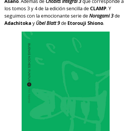
Asano
. Además de
Chobits Integral 3
que corresponde a
los tomos 3 y 4 de la edición sencilla de
CLAMP
. Y
seguimos con la emocionante serie de
Noragami 3
de
Adachitoka
y
Übel Blatt 9
de
Etorouji Shiono
.