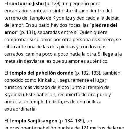
El
santuario Jishu
(p. 129), un pequeño pero
encantador santuario sintoísta situado dentro del
terreno del templo de Kiyomizu y dedicado a la deidad
del amor. En su patio hay dos rocas, las “
piedras del
amor
” (p. 131), separadas entre sí. Quien quiere
comprobar si su amor por otra persona es sincero, se
sitúa ante una de las dos piedras y, con los ojos
cerrados, camina poco a poco hacia la otra. Si llega a la
meta sin desviarse, es que su amor es auténtico.
El
templo del pabellón dorado
(p. 132, 133), también
conocido como Kinkakuji, seguramente el lugar
turístico más visitado de Kioto junto al templo de
Kiyomizu. Este pabellón, recubierto de oro puro y
anexo a un templo budista, es de una belleza
extraordinaria.
El
templo Sanjûsangen
(p. 134, 139), un
impresionante pabellón budista de 121 metros de largo