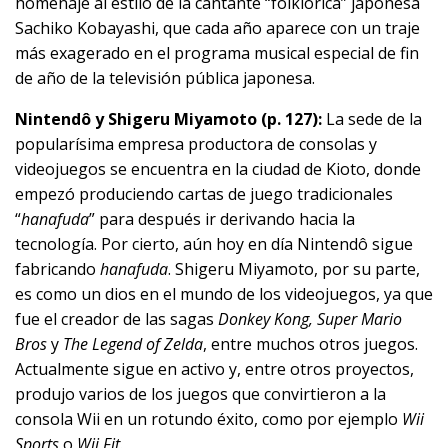
homenaje al estilo de la cantante “folklórica” japonesa
Sachiko Kobayashi, que cada año aparece con un traje
más exagerado en el programa musical especial de fin
de año de la televisión pública japonesa.
Nintendô y Shigeru Miyamoto (p. 127):
La sede de la
popularísima empresa productora de consolas y
videojuegos se encuentra en la ciudad de Kioto, donde
empezó produciendo cartas de juego tradicionales
“
hanafuda
” para después ir derivando hacia la
tecnología. Por cierto, aún hoy en día Nintendô sigue
fabricando
hanafuda
. Shigeru Miyamoto, por su parte,
es como un dios en el mundo de los videojuegos, ya que
fue el creador de las sagas
Donkey Kong, Super Mario
Bros
y
The Legend of Zelda
, entre muchos otros juegos.
Actualmente sigue en activo y, entre otros proyectos,
produjo varios de los juegos que convirtieron a la
consola Wii en un rotundo éxito, como por ejemplo
Wii
Sports
o
Wii Fit
.