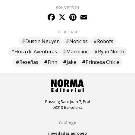
COMPARTIR EN
Facebook
X
Pinterest
Email
ETIQUETAS #
#Dustin Nguyen
#Noticias
#Robots
#Hora de Aventuras
#Marceline
#Ryan North
#Reseñas
#Finn
#Jake
#Princesa Chicle
Passeig Sant Joan 7, Pral
08010 Barcelona
Catálogo
novedades europeo