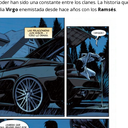
poder han sido una constante entre los clanes. La historia qu
lia
Virgo
enemistada desde hace años con los
Ramsés
.