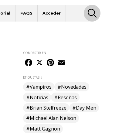
orial
FAQS
Acceder
COMPARTIR EN
Facebook
X
Pinterest
Email
ETIQUETAS #
#Vampiros
#Novedades
#Noticias
#Reseñas
#Brian Stelfreeze
#Day Men
#Michael Alan Nelson
#Matt Gagnon