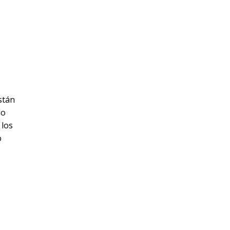
stán
lo
 los
o