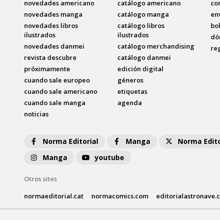
novedades americano
catálogo americano
co
novedades manga
catálogo manga
en
novedades libros
catálogo libros
bo
ilustrados
ilustrados
dó
novedades danmei
catálogo merchandising
re
revista descubre
catálogo danmei
próximamente
edición digital
cuando sale europeo
géneros
cuando sale americano
etiquetas
cuando sale manga
agenda
noticias
Norma Editorial
Manga
Norma Edito
Manga
youtube
Otros sites
normaeditorial.cat
normacomics.com
editorialastronave.