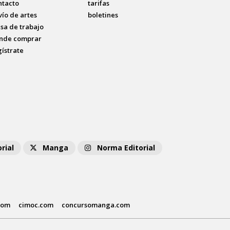
ntacto
tarifas
vío de artes
boletines
lsa de trabajo
nde comprar
gístrate
rial
Manga
Norma Editorial
com
cimoc.com
concursomanga.com