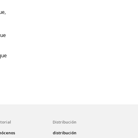
ue,
que
que
torial
Distribución
nócenos
distribución