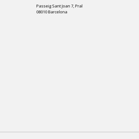
Passeig Sant Joan 7, Pral
08010 Barcelona