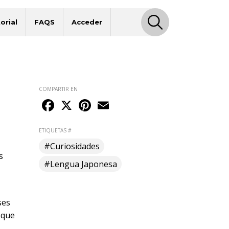
orial
FAQS
Acceder
COMPARTIR EN
Facebook
X
Pinterest
Email
ETIQUETAS #
#Curiosidades
s
#Lengua Japonesa
ses
 que