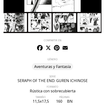
COMPARTIR EN
Facebook
X
Pinterest
Email
GÉNERO
Aventuras y Fantasía
SERIE
SERAPH OF THE END. GUREN ICHINOSE
FORMATO
Rústica con sobrecubierta
TAMAÑO
PÁGINAS
11,5x17,5
160
BN