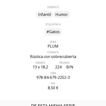
GÉNEROS
Infantil
Humor
ETIQUETAS #
#Gatos
SERIE
PLUM
FORMATO
Rústica con sobrecubierta
TAMAÑO
PÁGINAS
13 x 18,2
224
B/N
ÚLTIMO NÚMERO PUBLICADO
ISBN
978-84-679-2252-3
PVP
8,50 €
DE ESTA MISMA SERIE