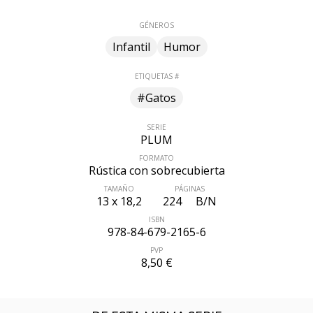
GÉNEROS
Infantil
Humor
ETIQUETAS #
#Gatos
SERIE
PLUM
FORMATO
Rústica con sobrecubierta
TAMAÑO
PÁGINAS
13 x 18,2
224
B/N
ÚLTIMO NÚMERO PUBLICADO
ISBN
978-84-679-2165-6
PVP
8,50 €