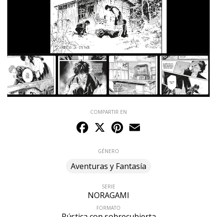
COMPARTIR EN
Facebook
X
Pinterest
Email
GÉNERO
Aventuras y Fantasía
SERIE
NORAGAMI
FORMATO
Rústica con sobrecubierta