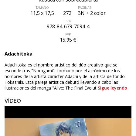
TAMAÑO
PÁGINAS
11,5 x 17,5
272
BN + 2 color
ISBN
978-84-679-7094-4
PVP
15,95 €
Adachitoka
Adachitoka es el nombre artístico del dúo creativo que se
esconde tras "Noragami", formado por el acrónimo de los
nombres de la artista carácter Adachi y de la artista de fondo
Tokashiki. Esta pareja artística debutó llevando a cabo las
ilustraciones del manga "Alive: The Final Evolut
Sigue leyendo
VÍDEO