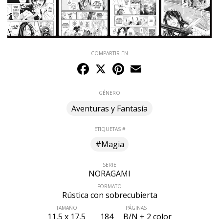
COMPARTIR EN
Facebook
X
Pinterest
Email
GÉNERO
Aventuras y Fantasía
ETIQUETAS #
#Magia
SERIE
NORAGAMI
FORMATO
Rústica con sobrecubierta
TAMAÑO
PÁGINAS
11,5 x 17,5
184
B/N + 2 color