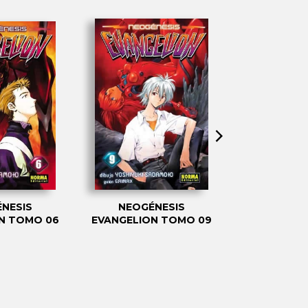
NESIS
NEOGÉNESIS
NEON G
N TOMO 06
EVANGELION TOMO 09
EVANGEL
COL·LECCION
CATA