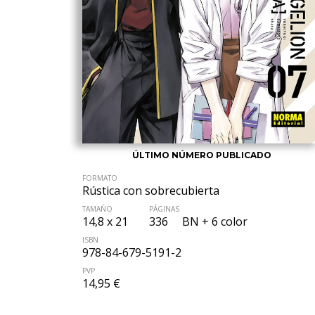
ÚLTIMO NÚMERO PUBLICADO
FORMATO
Rústica con sobrecubierta
TAMAÑO
PÁGINAS
14,8 x 21
336
BN + 6 color
ISBN
978-84-679-5191-2
PVP
14,95 €