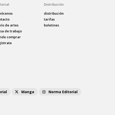
torial
Distribución
nócenos
distribución
ntacto
tarifas
vío de artes
boletines
lsa de trabajo
nde comprar
gístrate
rial
Manga
Norma Editorial