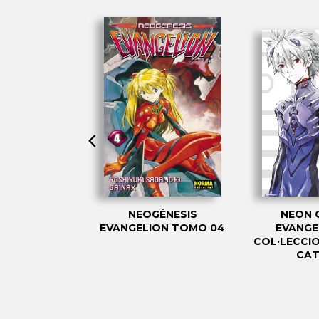
ÉNESIS
NEOGÉNESIS
NEON 
ON TOMO 13
EVANGELION TOMO 04
EVANGE
COL·LECCIO
CAT