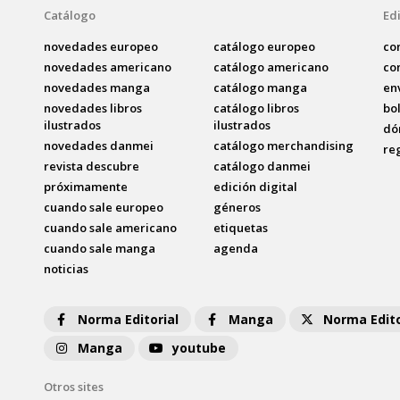
Catálogo
Edi
novedades europeo
catálogo europeo
co
novedades americano
catálogo americano
co
novedades manga
catálogo manga
en
novedades libros
catálogo libros
bo
ilustrados
ilustrados
dó
novedades danmei
catálogo merchandising
re
revista descubre
catálogo danmei
próximamente
edición digital
cuando sale europeo
géneros
cuando sale americano
etiquetas
cuando sale manga
agenda
noticias
Norma Editorial
Manga
Norma Edito
Manga
youtube
Otros sites