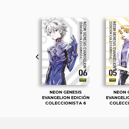
GENESIS
NEON GENESIS
NEON 
ON. EDICIÓN
EVANGELION EDICIÓN
EVANGELI
IONISTA 1
COLECCIONISTA 6
COLECCI