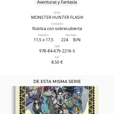
Aventuras y Fantasía
SERIE
MONSTER HUNTER FLASH!
ÚLTIMO NÚMERO PUBLICADO
FORMATO
Rústica con sobrecubierta
TAMAÑO
PÁGINAS
11,5 x 17,5
224
B/N
ISBN
978-84-679-2216-5
PVP
8,50 €
DE ESTA MISMA SERIE