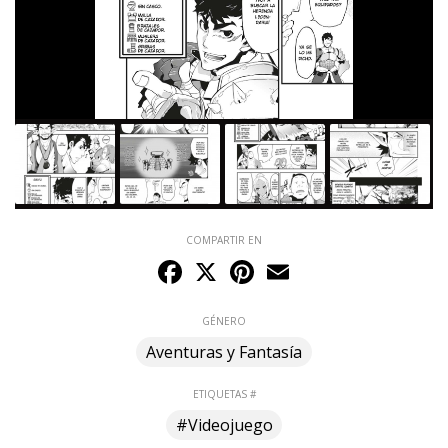
COMPARTIR EN
Facebook
X
Pinterest
Email
GÉNERO
Aventuras y Fantasía
ETIQUETAS #
#Videojuego