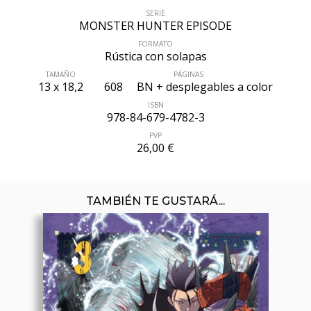
SERIE
MONSTER HUNTER EPISODE
FORMATO
Rústica con solapas
TAMAÑO
PÁGINAS
13 x 18,2
608
BN + desplegables a color
ISBN
978-84-679-4782-3
PVP
26,00 €
TAMBIÉN TE GUSTARÁ...