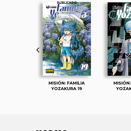
PUBLICADO
: FAMILIA
MISIÓN: FAMILIA
MISIÓN:
RA 1. ED.
YOZAKURA 19
YOZAK
OCIONAL
ITADA