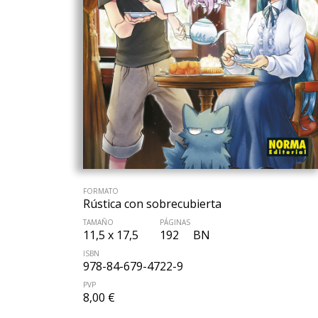
FORMATO
Rústica con sobrecubierta
TAMAÑO
PÁGINAS
11,5 x 17,5
192
BN
ISBN
978-84-679-4722-9
PVP
8,00 €