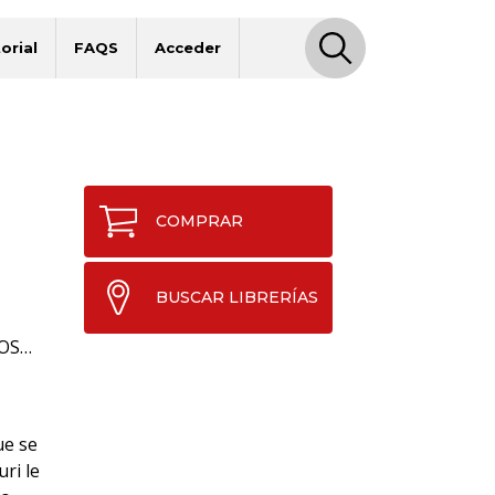
orial
FAQS
Acceder
COMPRAR
BUSCAR LIBRERÍAS
LOS…
ue se
ri le