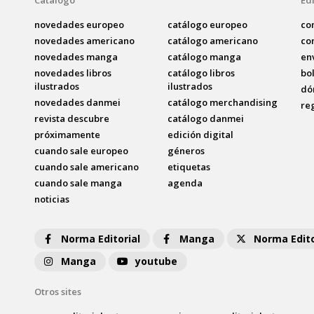
Catálogo
Edi
novedades europeo
catálogo europeo
co
novedades americano
catálogo americano
co
novedades manga
catálogo manga
en
novedades libros
catálogo libros
bo
ilustrados
ilustrados
dó
novedades danmei
catálogo merchandising
re
revista descubre
catálogo danmei
próximamente
edición digital
cuando sale europeo
géneros
cuando sale americano
etiquetas
cuando sale manga
agenda
noticias
Norma Editorial
Manga
Norma Edito
Manga
youtube
Otros sites