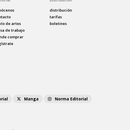
torial
Distribución
nócenos
distribución
ntacto
tarifas
vío de artes
boletines
lsa de trabajo
nde comprar
gístrate
rial
Manga
Norma Editorial