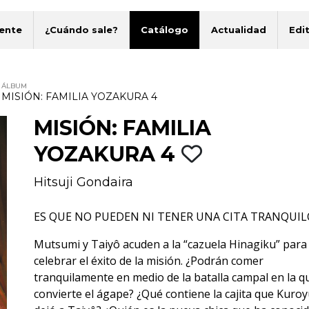
ente
¿Cuándo sale?
Catálogo
Actualidad
Edit
ÁLBUM
MISIÓN: FAMILIA YOZAKURA 4
MISIÓN: FAMILIA
YOZAKURA 4
Hitsuji Gondaira
ES QUE NO PUEDEN NI TENER UNA CITA TRANQUI
Mutsumi y Taiyô acuden a la “cazuela Hinagiku” para
celebrar el éxito de la misión. ¿Podrán comer
tranquilamente en medio de la batalla campal en la q
convierte el ágape? ¿Qué contiene la cajita que Kuroyu