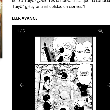
dejó a Taiyô? ¿Quién es la nueva chica que ha conoci
Taiyô? ¡¿Hay una infidelidad en ciernes?!
LEER AVANCE
1
/
5