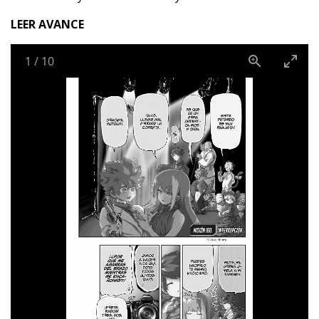
LEER AVANCE
1
/
10