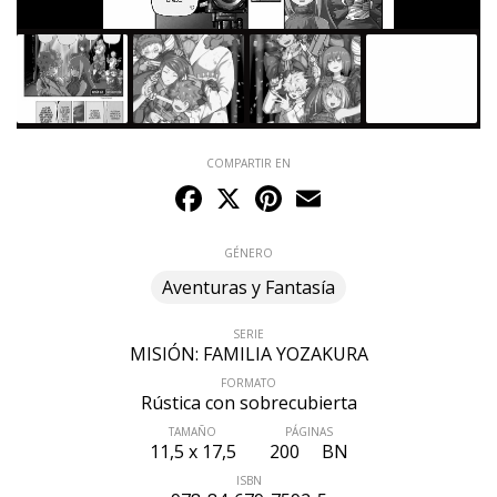
COMPARTIR EN
Facebook
X
Pinterest
Email
GÉNERO
Aventuras y Fantasía
SERIE
MISIÓN: FAMILIA YOZAKURA
FORMATO
Rústica con sobrecubierta
TAMAÑO
PÁGINAS
11,5 x 17,5
200
BN
ISBN