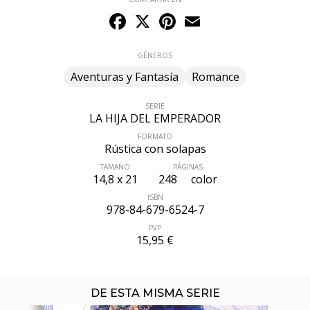
Facebook
X
Pinterest
Email
GÉNEROS
Aventuras y Fantasía
Romance
SERIE
LA HIJA DEL EMPERADOR
FORMATO
Rústica con solapas
TAMAÑO
PÁGINAS
ÚLTIMO NÚMERO PUBLICADO
14,8 x 21
248
color
ISBN
978-84-679-6524-7
PVP
15,95 €
DE ESTA MISMA SERIE