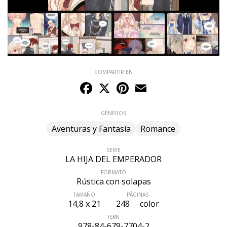
COMPARTIR EN
Facebook
X
Pinterest
Email
GÉNEROS
Aventuras y Fantasía
Romance
SERIE
LA HIJA DEL EMPERADOR
FORMATO
Rústica con solapas
TAMAÑO
PÁGINAS
ÚLTIMO NÚMERO PUBLICADO
14,8 x 21
248
color
ISBN
978-84-679-7704-2