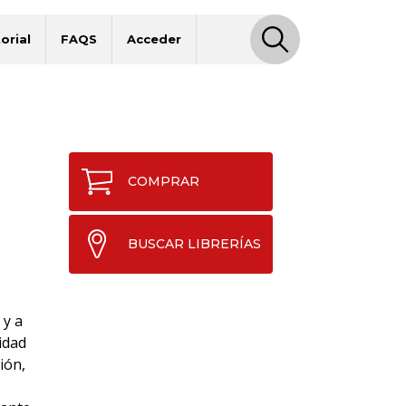
orial
FAQS
Acceder
COMPRAR
BUSCAR LIBRERÍAS
 y a
idad
ión,