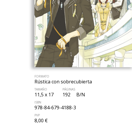
FORMATO
Rústica con sobrecubierta
TAMAÑO
PÁGINAS
11,5 x 17
192
B/N
ISBN
978-84-679-4188-3
PVP
8,00 €