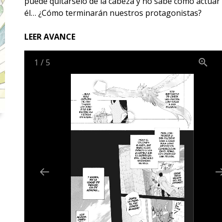
puede quitárselo de la cabeza y no sabe cómo actuar
él… ¿Cómo terminarán nuestros protagonistas?
LEER AVANCE
1
/
5