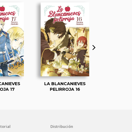
CANIEVES
LA BLANCANIEVES
LA BLANC
OJA 17
PELIRROJA 16
PELIRR
torial
Distribución