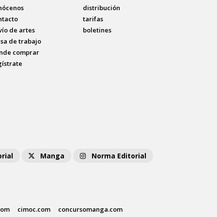
nócenos
distribución
ntacto
tarifas
vío de artes
boletines
lsa de trabajo
nde comprar
gístrate
rial
Manga
Norma Editorial
com
cimoc.com
concursomanga.com