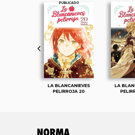
PUBLICADO
NCANIEVES
LA BLANCANIEVES
LA BLAN
RROJA 1
PELIRROJA 20
PELIR