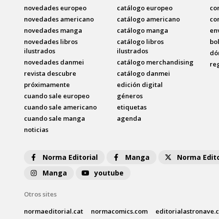
novedades europeo
catálogo europeo
co
novedades americano
catálogo americano
co
novedades manga
catálogo manga
en
novedades libros
catálogo libros
bo
ilustrados
ilustrados
dó
novedades danmei
catálogo merchandising
re
revista descubre
catálogo danmei
próximamente
edición digital
cuando sale europeo
géneros
cuando sale americano
etiquetas
cuando sale manga
agenda
noticias
Norma Editorial
Manga
Norma Edito
Manga
youtube
Otros sites
normaeditorial.cat
normacomics.com
editorialastronave.