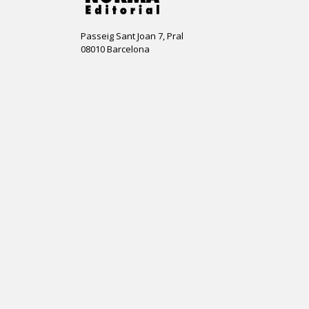
Passeig Sant Joan 7, Pral
08010 Barcelona