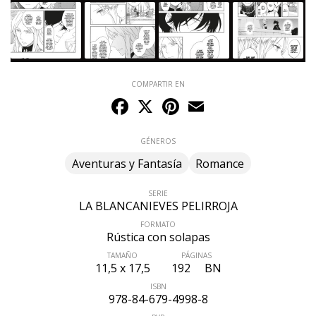
COMPARTIR EN
Facebook
X
Pinterest
Email
GÉNEROS
Aventuras y Fantasía
Romance
SERIE
LA BLANCANIEVES PELIRROJA
FORMATO
Rústica con solapas
ÚLTIMO NÚMERO PUBLICADO
TAMAÑO
PÁGINAS
11,5 x 17,5
192
BN
ISBN
978-84-679-4998-8