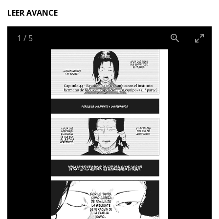
LEER AVANCE
1
/
5