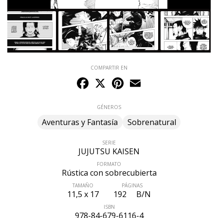
COMPARTIR EN
Facebook
X
Pinterest
Email
GÉNEROS
Aventuras y Fantasía
Sobrenatural
SERIE
JUJUTSU KAISEN
FORMATO
Rústica con sobrecubierta
TAMAÑO
PÁGINAS
11,5 x 17
192
B/N
ISBN
978-84-679-6116-4