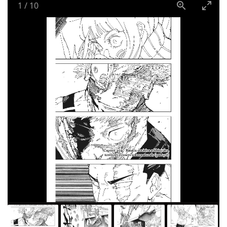
1
/
10