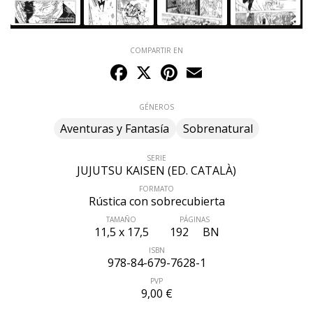
COMPARTIR EN
Facebook
X
Pinterest
Email
GÉNEROS
Aventuras y Fantasía
Sobrenatural
SERIE
JUJUTSU KAISEN (ED. CATALÀ)
FORMATO
Rústica con sobrecubierta
TAMAÑO
PÁGINAS
11,5 x 17,5
192
BN
ISBN
978-84-679-7628-1
PVP
9,00 €