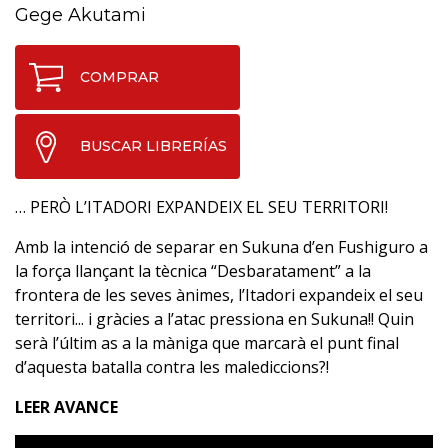
Gege Akutami
COMPRAR
BUSCAR LIBRERÍAS
… PERÒ L’ITADORI EXPANDEIX EL SEU TERRITORI!
Amb la intenció de separar en Sukuna d’en Fushiguro a
la força llançant la tècnica “Desbaratament” a la
frontera de les seves ànimes, l’Itadori expandeix el seu
territori... i gràcies a l’atac pressiona en Sukuna!! Quin
serà l’últim as a la màniga que marcarà el punt final
d’aquesta batalla contra les malediccions?!
LEER AVANCE