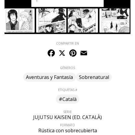
COMPARTIR EN
Facebook
X
Pinterest
Email
GÉNEROS
Aventuras y Fantasía
Sobrenatural
ETIQUETAS #
#Català
SERIE
JUJUTSU KAISEN (ED. CATALÀ)
FORMATO
Rústica con sobrecubierta