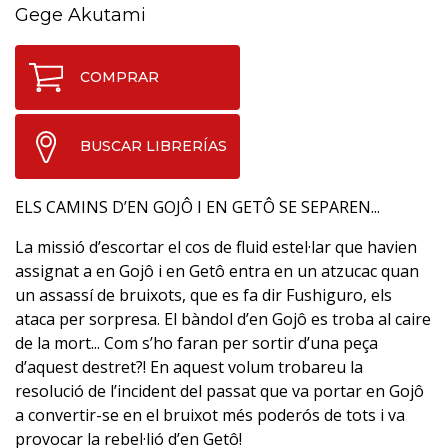
Gege Akutami
COMPRAR
BUSCAR LIBRERÍAS
ELS CAMINS D’EN GOJÔ I EN GETÔ SE SEPAREN...
La missió d’escortar el cos de fluid estel·lar que havien
assignat a en Gojô i en Getô entra en un atzucac quan
un assassí de bruixots, que es fa dir Fushiguro, els
ataca per sorpresa. El bàndol d’en Gojô es troba al caire
de la mort... Com s’ho faran per sortir d’una peça
d’aquest destret?! En aquest volum trobareu la
resolució de l’incident del passat que va portar en Gojô
a convertir-se en el bruixot més poderós de tots i va
provocar la rebel·lió d’en Getô!