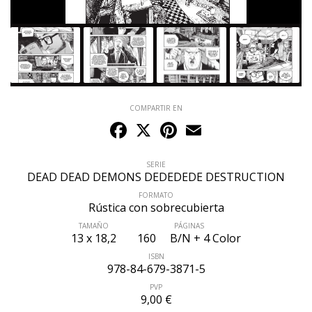
COMPARTIR EN
Facebook
X
Pinterest
Email
SERIE
DEAD DEAD DEMONS DEDEDEDE DESTRUCTION
FORMATO
Rústica con sobrecubierta
TAMAÑO
PÁGINAS
13 x 18,2
160
B/N + 4 Color
ISBN
978-84-679-3871-5
PVP
9,00 €