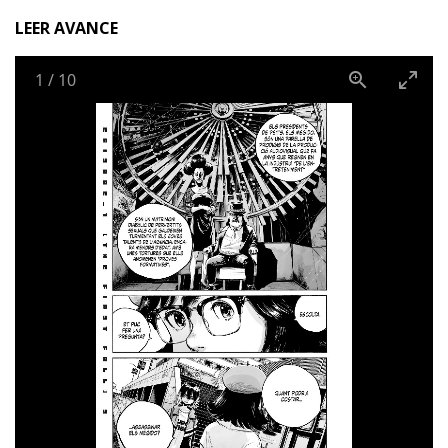
LEER AVANCE
1
/
10