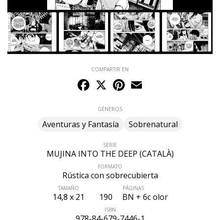
COMPARTIR EN
Facebook
X
Pinterest
Email
GÉNEROS
Aventuras y Fantasía
Sobrenatural
SERIE
MUJINA INTO THE DEEP (CATALÀ)
FORMATO
Rústica con sobrecubierta
TAMAÑO
PÁGINAS
14,8 x 21
190
BN + 6c olor
ISBN
978-84-679-7446-1