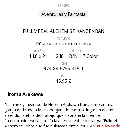
GÉNERO
Aventuras y Fantasía
SERIE
FULLMETAL ALCHEMIST KANZENBAN
FORMATO
Rústica con sobrecubierta
TAMAÑO
PÁGINAS
14,8 x 21
248
B/N + 7 Color
ISBN
978-84-6796-315-1
PVP
15,95 €
Hiromu Arakawa
ÚLTIMO NÚMERO PUBLICADO
"La niñez y juventud de Hiromu Arakawa transcurrió en una
granja dedicada a la cría de ganado vacuno, lugar en el que
aprendió la ética del trabajo que inspiraría la idea del
“intercambio equivalente” clave en su exitoso manga “Fullmetal
Alchemist”, obra que fue publicada entre 2001 y
Sigue leyendo