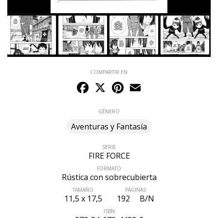
COMPARTIR EN
Facebook
X
Pinterest
Email
GÉNERO
Aventuras y Fantasía
SERIE
FIRE FORCE
FORMATO
Rústica con sobrecubierta
TAMAÑO
PÁGINAS
11,5 x 17,5
192
B/N
ISBN