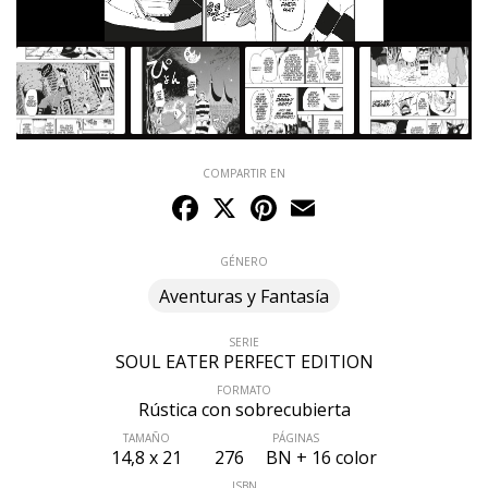
COMPARTIR EN
Facebook
X
Pinterest
Email
GÉNERO
Aventuras y Fantasía
SERIE
SOUL EATER PERFECT EDITION
FORMATO
Rústica con sobrecubierta
TAMAÑO
PÁGINAS
14,8 x 21
276
BN + 16 color
ISBN