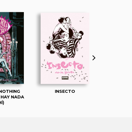
 NOTHING
INSECTO
HEART
 HAY NADA
Í)