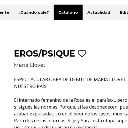
ente
¿Cuándo sale?
Catálogo
Actualidad
Edit
EROS/PSIQUE
Maria Llovet
ESPECTACULAR OBRA DE DEBUT DE MARÍA LLOVET
NUESTRO PAÍS.
El internado femenino de la Rosa es el paraíso… pero
si sigues las normas. Porque, si las desobedecen, pu
acabar expulsadas… o en el peor de los casos, muerta
Para dos de las internas, Silje y Sara, esta etapa sup
un antes y un después en su existencia.