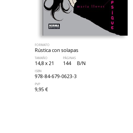
FORMATO
Rústica con solapas
TAMAÑO
PÁGINAS
14,8 x 21
144
B/N
ISBN
978-84-679-0623-3
PVP
9,95 €