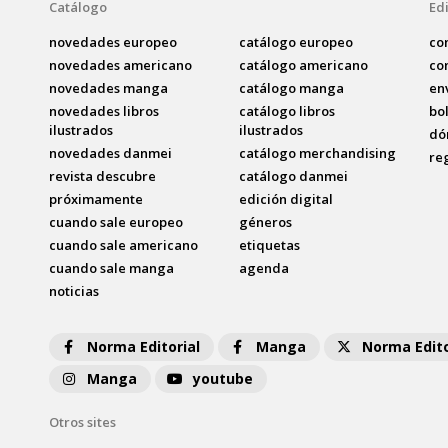
Catálogo
Edi
novedades europeo
catálogo europeo
co
novedades americano
catálogo americano
co
novedades manga
catálogo manga
en
novedades libros
catálogo libros
bo
ilustrados
ilustrados
dó
novedades danmei
catálogo merchandising
re
revista descubre
catálogo danmei
próximamente
edición digital
cuando sale europeo
géneros
cuando sale americano
etiquetas
cuando sale manga
agenda
noticias
Norma Editorial
Manga
Norma Edito
Manga
youtube
Otros sites