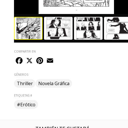
COMPARTIR EN
Facebook
X
Pinterest
Email
GÉNEROS
Thriller
Novela Gráfica
ETIQUETAS #
#Erótico