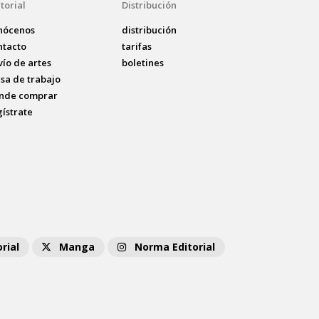
torial
Distribución
nócenos
distribución
ntacto
tarifas
vío de artes
boletines
lsa de trabajo
nde comprar
gístrate
rial
Manga
Norma Editorial