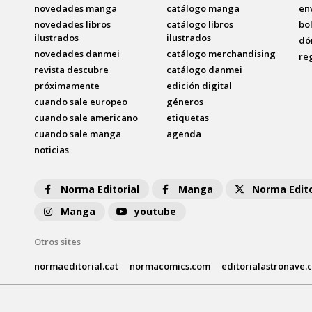
novedades manga
catálogo manga
en
novedades libros
catálogo libros
bo
ilustrados
ilustrados
dó
novedades danmei
catálogo merchandising
re
revista descubre
catálogo danmei
próximamente
edición digital
cuando sale europeo
géneros
cuando sale americano
etiquetas
cuando sale manga
agenda
noticias
Norma Editorial
Manga
Norma Edito
Manga
youtube
Otros sites
normaeditorial.cat
normacomics.com
editorialastronave.