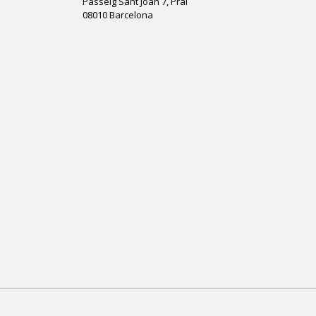
Passeig Sant Joan 7, Pral
08010 Barcelona