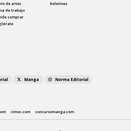
vío de artes
boletines
lsa de trabajo
nde comprar
gístrate
rial
Manga
Norma Editorial
com
cimoc.com
concursomanga.com