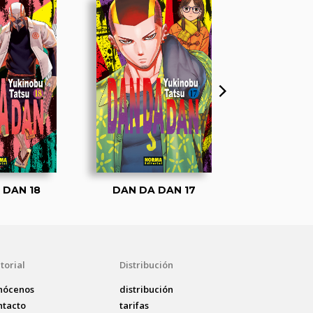
 DAN 18
DAN DA DAN 17
DAN DA 
torial
Distribución
nócenos
distribución
ntacto
tarifas