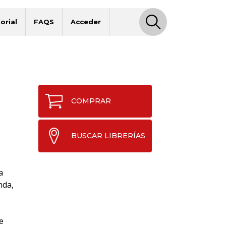
orial
FAQS
Acceder
COMPRAR
BUSCAR LIBRERÍAS
a
nda,
e