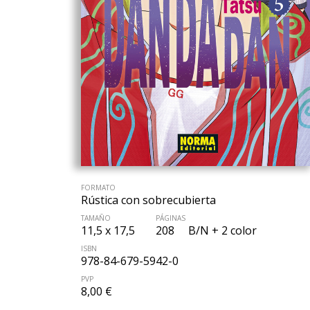
FORMATO
Rústica con sobrecubierta
TAMAÑO
PÁGINAS
11,5 x 17,5
208
B/N + 2 color
ISBN
978-84-679-5942-0
PVP
8,00 €