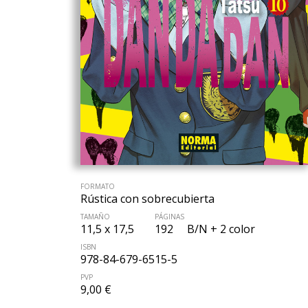
FORMATO
Rústica con sobrecubierta
TAMAÑO
PÁGINAS
11,5 x 17,5
192
B/N + 2 color
ISBN
978-84-679-6515-5
PVP
9,00 €