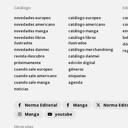
Catálogo
Edi
novedades europeo
catálogo europeo
co
novedades americano
catálogo americano
co
novedades manga
catálogo manga
en
novedades libros
catálogo libros
bo
ilustrados
ilustrados
dó
novedades danmei
catálogo merchandising
re
revista descubre
catálogo danmei
próximamente
edición digital
cuando sale europeo
géneros
cuando sale americano
etiquetas
cuando sale manga
agenda
noticias
Norma Editorial
Manga
Norma Edito
Manga
youtube
Otros sites