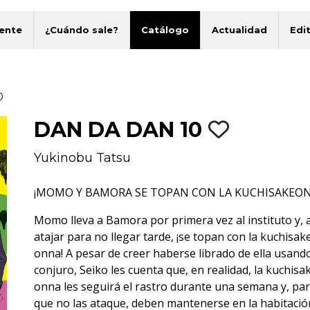
ente
¿Cuándo sale?
Catálogo
Actualidad
Edit
0
DAN DA DAN 10
Yukinobu Tatsu
¡MOMO Y BAMORA SE TOPAN CON LA KUCHISAKEO
Momo lleva a Bamora por primera vez al instituto y, a
atajar para no llegar tarde, ¡se topan con la kuchisak
onna! A pesar de creer haberse librado de ella usand
conjuro, Seiko les cuenta que, en realidad, la kuchisa
onna les seguirá el rastro durante una semana y, pa
que no las ataque, deben mantenerse en la habitació