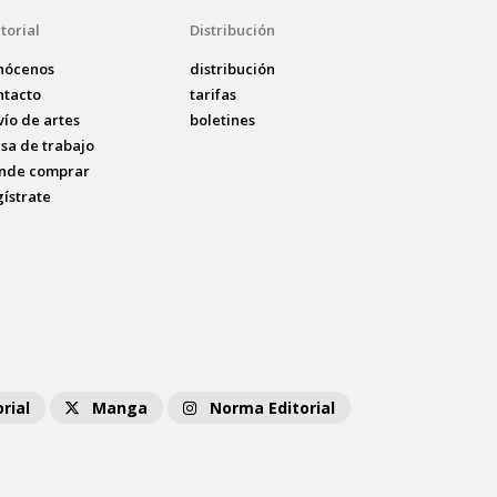
torial
Distribución
nócenos
distribución
ntacto
tarifas
vío de artes
boletines
lsa de trabajo
nde comprar
gístrate
rial
Manga
Norma Editorial