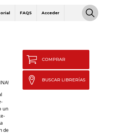
orial
FAQS
Acceder
COMPRAR
BUSCAR LIBRERÍAS
NNA!
l
e-
o un
ke-
ra
n de