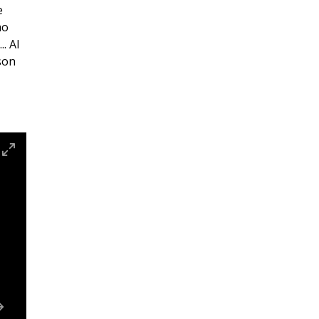
e
mo
. Al
son