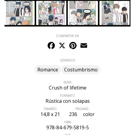
COMPARTIR EN
Facebook
X
Pinterest
Email
GÉNEROS
Romance
Costumbrismo
SERIE
Crush of lifetime
FORMATO
Rústica con solapas
TAMAÑO
PÁGINAS
ÚLTIMO NÚMERO PUBLICADO
14,8 x 21
236
color
ISBN
978-84-679-5819-5