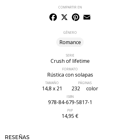
COMPARTIR EN
Facebook
X
Pinterest
Email
GÉNERO
Romance
SERIE
Crush of lifetime
FORMATO
Rústica con solapas
TAMAÑO
PÁGINAS
14,8 x 21
232
color
ISBN
978-84-679-5817-1
ÚLTIMO NÚMERO PUBLICADO
PVP
14,95 €
RESEÑAS