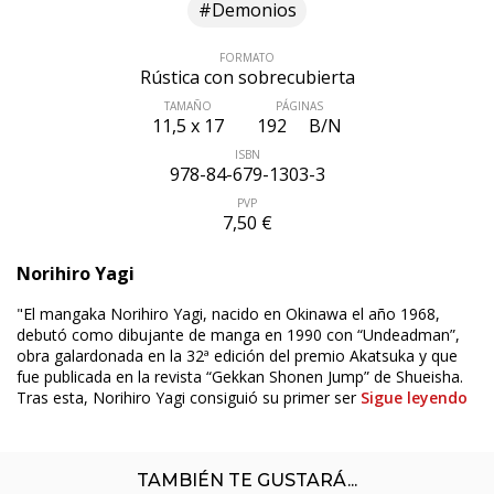
#Demonios
FORMATO
Rústica con sobrecubierta
TAMAÑO
PÁGINAS
11,5 x 17
192
B/N
ISBN
978-84-679-1303-3
PVP
7,50 €
Norihiro Yagi
"El mangaka Norihiro Yagi, nacido en Okinawa el año 1968,
debutó como dibujante de manga en 1990 con “Undeadman”,
obra galardonada en la 32ª edición del premio Akatsuka y que
fue publicada en la revista “Gekkan Shonen Jump” de Shueisha.
Tras esta, Norihiro Yagi consiguió su primer ser
Sigue leyendo
TAMBIÉN TE GUSTARÁ...