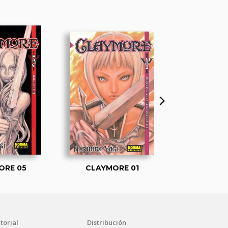
ORE 05
CLAYMORE 01
CLAYMO
torial
Distribución