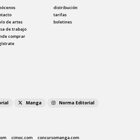
nócenos
distribución
ntacto
tarifas
vío de artes
boletines
lsa de trabajo
nde comprar
gístrate
rial
Manga
Norma Editorial
com
cimoc.com
concursomanga.com