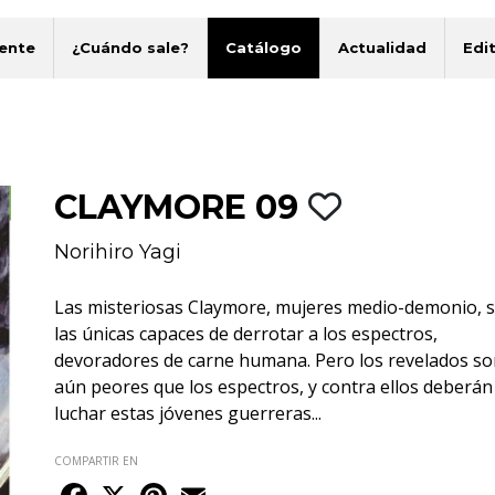
ente
¿Cuándo sale?
Catálogo
Actualidad
Edit
CLAYMORE 09
Norihiro Yagi
Las misteriosas Claymore, mujeres medio-demonio, 
las únicas capaces de derrotar a los espectros,
devoradores de carne humana. Pero los revelados s
aún peores que los espectros, y contra ellos deberán
luchar estas jóvenes guerreras...
COMPARTIR EN
Facebook
X
Pinterest
Email