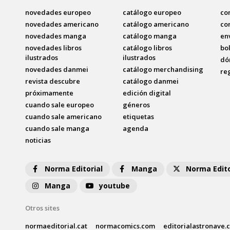
novedades europeo
catálogo europeo
co
novedades americano
catálogo americano
co
novedades manga
catálogo manga
en
novedades libros
catálogo libros
bo
ilustrados
ilustrados
dó
novedades danmei
catálogo merchandising
re
revista descubre
catálogo danmei
próximamente
edición digital
cuando sale europeo
géneros
cuando sale americano
etiquetas
cuando sale manga
agenda
noticias
Norma Editorial
Manga
Norma Edito
Manga
youtube
Otros sites
normaeditorial.cat
normacomics.com
editorialastronave.