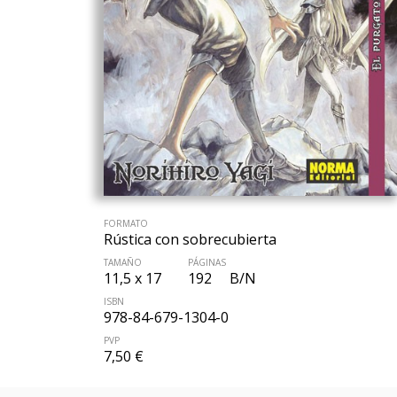
FORMATO
Rústica con sobrecubierta
TAMAÑO
PÁGINAS
11,5 x 17
192
B/N
ISBN
978-84-679-1304-0
PVP
7,50 €