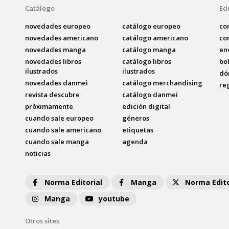
Catálogo
Edi
novedades europeo
catálogo europeo
co
novedades americano
catálogo americano
co
novedades manga
catálogo manga
en
novedades libros
catálogo libros
bo
ilustrados
ilustrados
dó
novedades danmei
catálogo merchandising
re
revista descubre
catálogo danmei
próximamente
edición digital
cuando sale europeo
géneros
cuando sale americano
etiquetas
cuando sale manga
agenda
noticias
Norma Editorial
Manga
Norma Edito
Manga
youtube
Otros sites