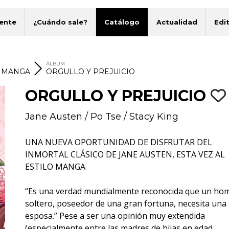
ente
¿Cuándo sale?
Catálogo
Actualidad
Edit
ÁLBUM
S MANGA
ORGULLO Y PREJUICIO
ORGULLO Y PREJUICIO
Jane Austen
/
Po Tse
/
Stacy King
UNA NUEVA OPORTUNIDAD DE DISFRUTAR DEL
INMORTAL CLÁSICO DE JANE AUSTEN, ESTA VEZ AL
ESTILO MANGA
“Es una verdad mundialmente reconocida que un ho
soltero, poseedor de una gran fortuna, necesita una
esposa.” Pese a ser una opinión muy extendida
(especialmente entre las madres de hijas en edad