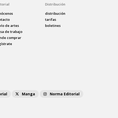
torial
Distribución
nócenos
distribución
ntacto
tarifas
vío de artes
boletines
lsa de trabajo
nde comprar
gístrate
rial
Manga
Norma Editorial