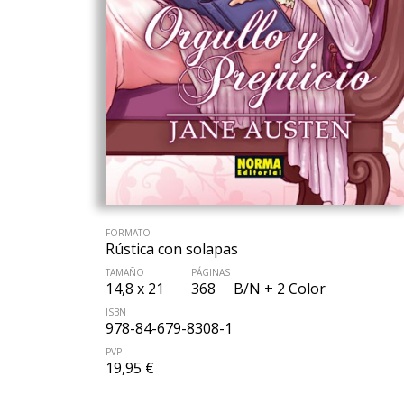
FORMATO
Rústica con solapas
TAMAÑO
PÁGINAS
14,8 x 21
368
B/N + 2 Color
ISBN
978-84-679-8308-1
PVP
19,95 €