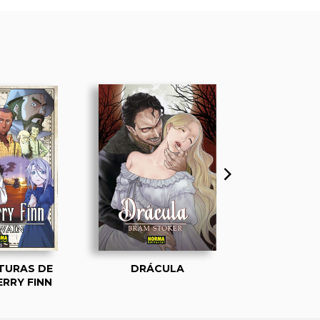
TURAS DE
DRÁCULA
ROMEO Y 
RRY FINN