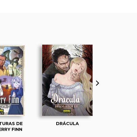
TURAS DE
DRÁCULA
ROMEO Y 
RRY FINN