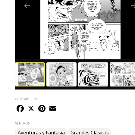
narrativa clásica, con una voz que aproximará a cual -
quier lector de una forma sencilla y entretenida al
universo de este escritor inglés.
COMPARTIR EN
Facebook
X
Pinterest
Email
GÉNEROS
Aventuras y Fantasía
Grandes Clásicos