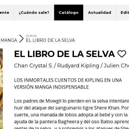
ente
¿Cuándo sale?
Catálogo
Actualidad
Edit
ÁLBUM
S MANGA
EL LIBRO DE LA SELVA
EL LIBRO DE LA SELVA
Chan Crystal S.
/
Rudyard Kipling
/
Julien Ch
LOS INMORTALES CUENTOS DE KIPLING EN UNA
VERSIÓN MANGA INDISPENSABLE
Los padres de Mowgli lo pierden en la selva intentan
huir del ataque del sanguinario tigre Shere Khan. Por
suerte, una manada de lobos adopta al bebé y con la
ayuda de la pantera Bagheera y del oso Baloo aprend
reglas de la selva... y a sobrevivir a los ataques de Sh