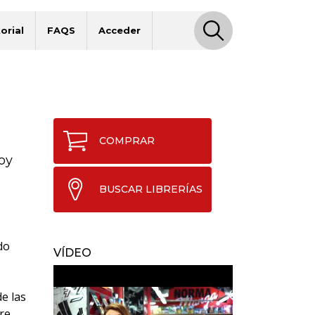
orial
FAQS
Acceder
COMPRAR
oy
BUSCAR LIBRERÍAS
do
VÍDEO
e las
ere