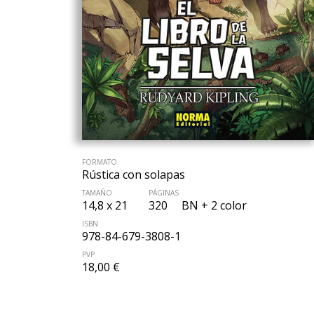
FORMATO
Rústica con solapas
TAMAÑO
PÁGINAS
14,8 x 21
320
BN + 2 color
ISBN
978-84-679-3808-1
PVP
18,00 €