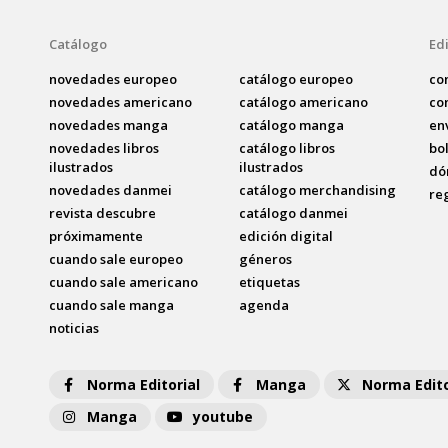
Catálogo
Edi
novedades europeo
catálogo europeo
co
novedades americano
catálogo americano
co
novedades manga
catálogo manga
en
novedades libros
catálogo libros
bo
ilustrados
ilustrados
dó
novedades danmei
catálogo merchandising
re
revista descubre
catálogo danmei
próximamente
edición digital
cuando sale europeo
géneros
cuando sale americano
etiquetas
cuando sale manga
agenda
noticias
Norma Editorial
Manga
Norma Edito
Manga
youtube