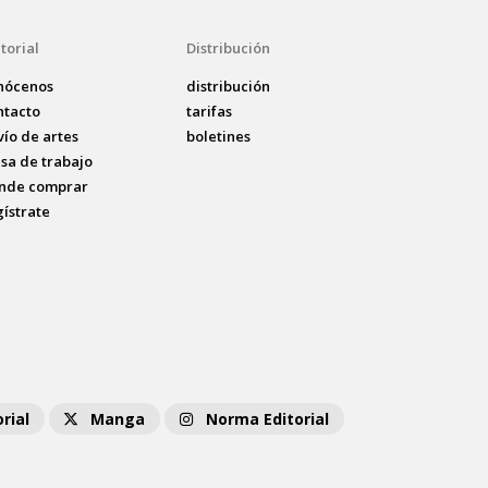
torial
Distribución
nócenos
distribución
ntacto
tarifas
vío de artes
boletines
lsa de trabajo
nde comprar
gístrate
rial
Manga
Norma Editorial